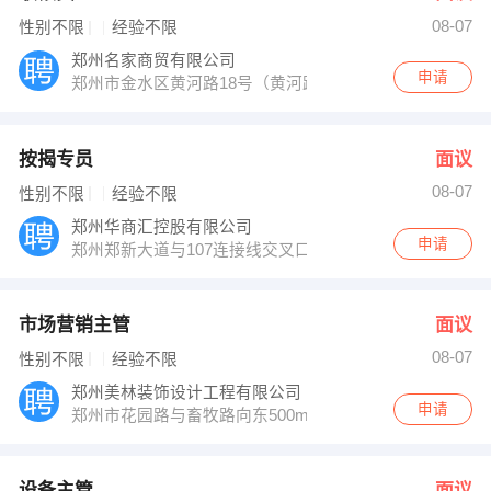
08-07
性别不限
经验不限
郑州名家商贸有限公司
申请
郑州市金水区黄河路18号（黄河路经五路交叉口路北）
按揭专员
面议
08-07
性别不限
经验不限
郑州华商汇控股有限公司
申请
郑州郑新大道与107连接线交叉口
市场营销主管
面议
08-07
性别不限
经验不限
郑州美林装饰设计工程有限公司
申请
郑州市花园路与畜牧路向东500m恒升商务11楼
设备主管
面议