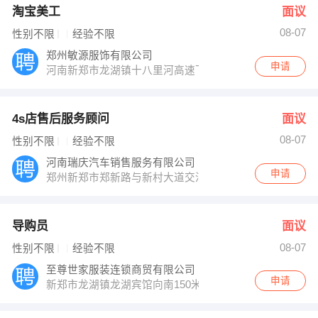
淘宝美工
面议
08-07
性别不限
经验不限
郑州敏源服饰有限公司
申请
河南新郑市龙湖镇十八里河高速下站口候庄村
4s店售后服务顾问
面议
08-07
性别不限
经验不限
河南瑞庆汽车销售服务有限公司
申请
郑州新郑市郑新路与新村大道交汇处向西1000米路南
导购员
面议
08-07
性别不限
经验不限
至尊世家服装连锁商贸有限公司
申请
新郑市龙湖镇龙湖宾馆向南150米路西至尊世家