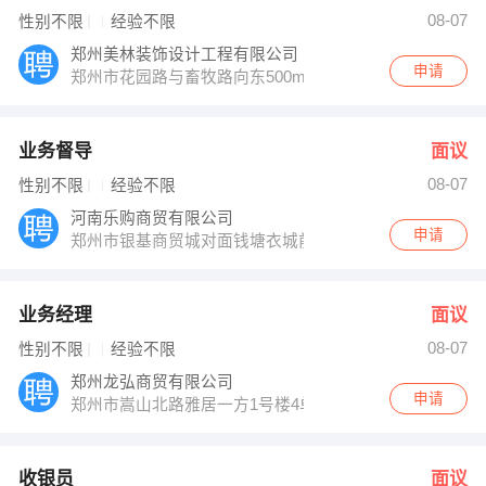
邢龙涛 发布 [收银员 ] 招聘信息
08-07
性别不限
经验不限
黄女士 发布 [按揭专员 ] 招聘信息
【郑州龙弘商贸有限公司 】 强势入驻
郑州美林装饰设计工程有限公司
申请
郑州市花园路与畜牧路向东500m恒升商务11楼
业务督导
面议
08-07
性别不限
经验不限
河南乐购商贸有限公司
申请
郑州市银基商贸城对面钱塘衣城前面弓背街管城花园3号楼4
业务经理
面议
08-07
性别不限
经验不限
郑州龙弘商贸有限公司
申请
郑州市嵩山北路雅居一方1号楼4单元10楼
收银员
面议