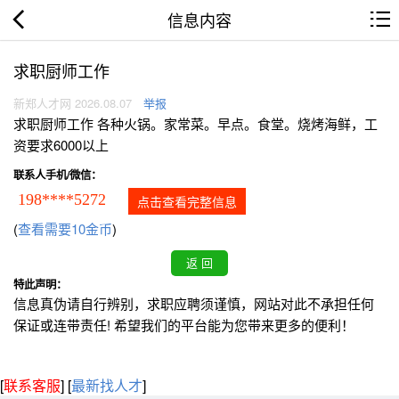
信息内容
求职厨师工作
新郑人才网 2026.08.07
举报
求职厨师工作 各种火锅。家常菜。早点。食堂。烧烤海鲜，工
资要求6000以上
联系人手机/微信：
198****5272
点击查看完整信息
(
查看需要10金币
)
特此声明：
信息真伪请自行辨别，求职应聘须谨慎，网站对此不承担任何
保证或连带责任! 希望我们的平台能为您带来更多的便利！
[
联系客服
]
[
最新找人才
]